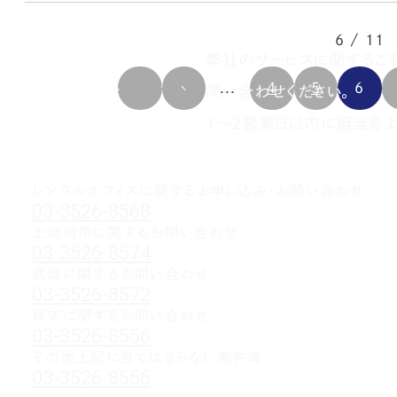
6 / 11
弊社のサービスに関するご
...
4
5
6
問い合わせください。
1～2営業日以内に担当者よ
レンタルオフィスに関する
お申し込み・お問い合わせ
03-3526-8568
土地活用に関するお問い合わせ
03-3526-8574
底地に関するお問い合わせ
03-3526-8572
株式に関するお問い合わせ
03-3526-8556
その他上記に当てはまらない案件等
03-3526-8556