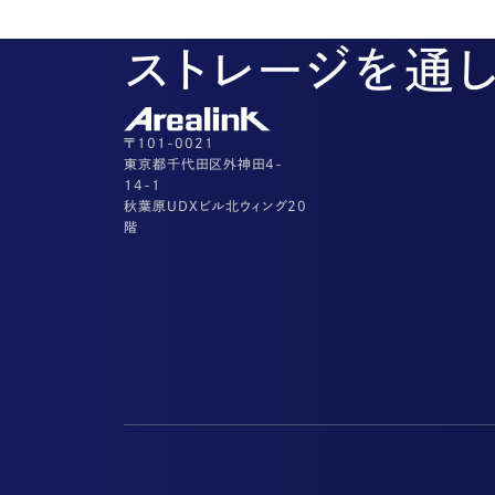
ストレージを通
〒101-0021
東京都千代田区外神田4-
14-1
秋葉原UDXビル北ウィング20
階