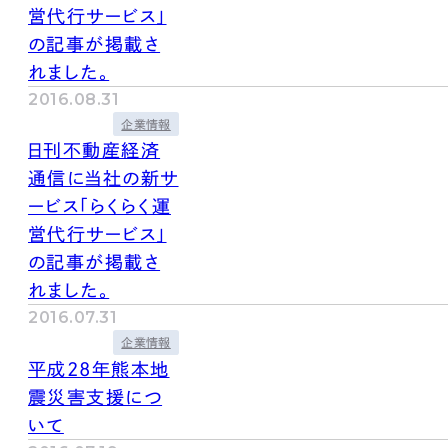
営代行サービス」
の記事が掲載さ
れました。
2016.08.31
企業情報
日刊不動産経済
通信に当社の新サ
ービス「らくらく運
営代行サービス」
の記事が掲載さ
れました。
2016.07.31
企業情報
平成28年熊本地
震災害支援につ
いて