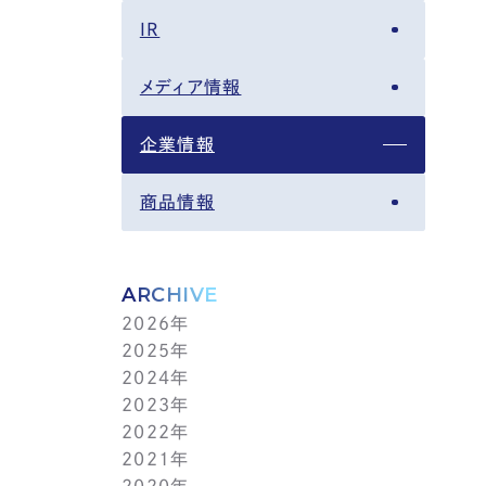
IR
メディア情報
企業情報
商品情報
ARCHIVE
2026年
2025年
8月(3)
2024年
7月(14)
12月(6)
2023年
6月(5)
11月(5)
12月(7)
2022年
5月(6)
10月(8)
11月(5)
12月(3)
2021年
4月(12)
9月(12)
10月(12)
11月(13)
12月(2)
2020年
3月(13)
8月(8)
9月(4)
10月(11)
11月(4)
12月(4)