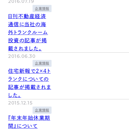
2016.07.19
企業情報
日刊不動産経済
通信に当社の海
外トランクルーム
投資の記事が掲
載されました。
2016.06.30
企業情報
住宅新報で2×4ト
ランクについての
記事が掲載されま
した。
2015.12.15
企業情報
『年末年始休業期
間』について