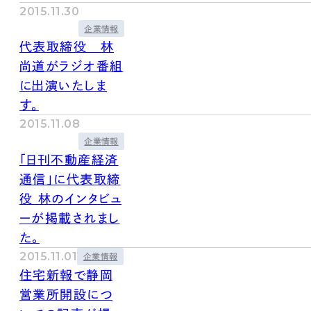
2015.11.30
企業情報
代表取締役 林
尚道がラジオ番組
に出演いたしま
す。
2015.11.08
企業情報
「日刊不動産経済
通信」に代表取締
役 林のインタビュ
ーが掲載されまし
た。
2015.11.01
企業情報
住宅新報で静岡
営業所開設につ