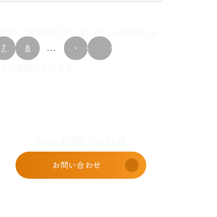
相談・ご質問がございましたら、お気軽にお
7
8
...
りご連絡いたします。
Webお問い合わせ
お問い合わせ